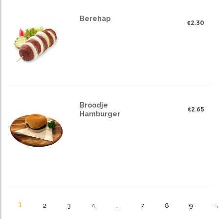
Berehap
€
2.30
Broodje
€
2.65
Hamburger
1
2
3
4
…
7
8
9