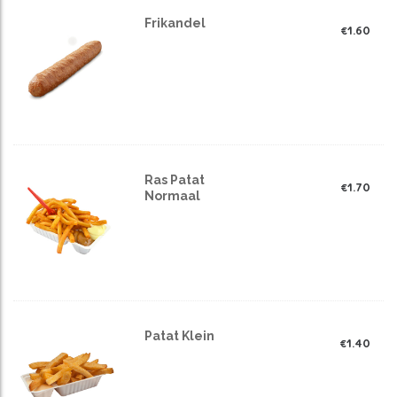
Frikandel
€
1.60
Ras Patat
€
1.70
Normaal
Patat Klein
€
1.40