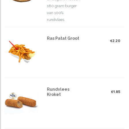
180 gram burger
van 100%
rundvlees.
Ras Patat Groot
€
2.20
Rundvlees
€
1.85
Kroket