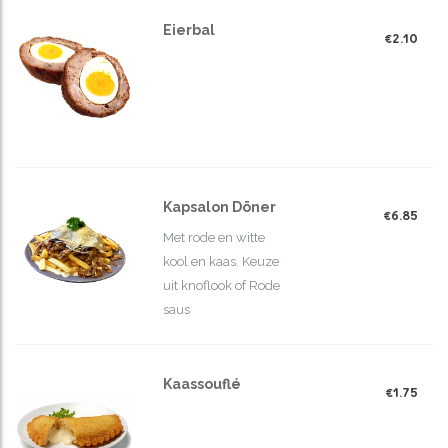
Eierbal
€
2.10
Kapsalon Döner
€
6.85
Met rode en witte
kool en kaas. Keuze
uit knoflook of Rode
saus
Kaassouflé
€
1.75