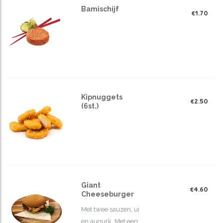
Bamischijf
€
1.70
Kipnuggets
€
2.50
(6st.)
Giant
€
4.60
Cheeseburger
Met twee sauzen, ui
en augurk. Met een