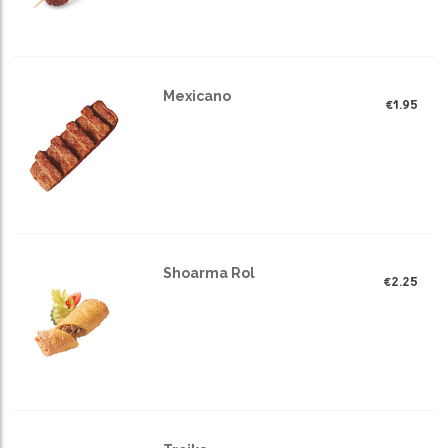
Mexicano
€
1.95
Shoarma Rol
€
2.25