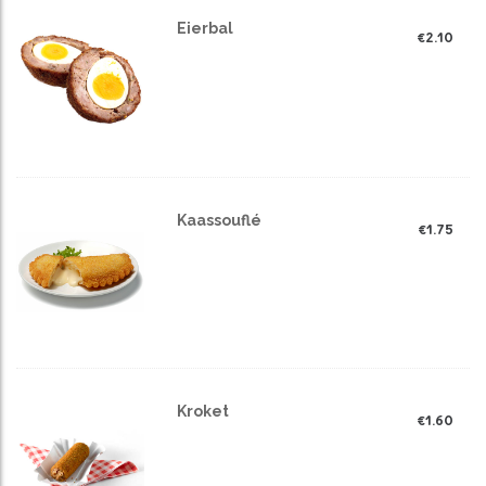
Eierbal
€
2.10
Kaassouflé
€
1.75
Kroket
€
1.60