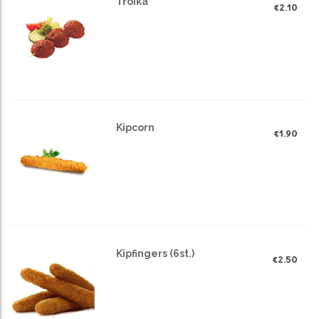
Troika
€
2.10
Kipcorn
€
1.90
Kipfingers (6st.)
€
2.50