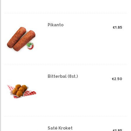
Pikanto
€
1.85
Bitterbal (8st.)
€
2.50
Saté Kroket
€
1.85