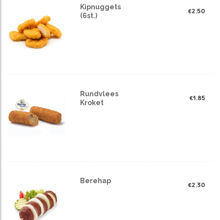
Kipnuggets
€
2.50
(6st.)
Rundvlees
€
1.85
Kroket
Berehap
€
2.30