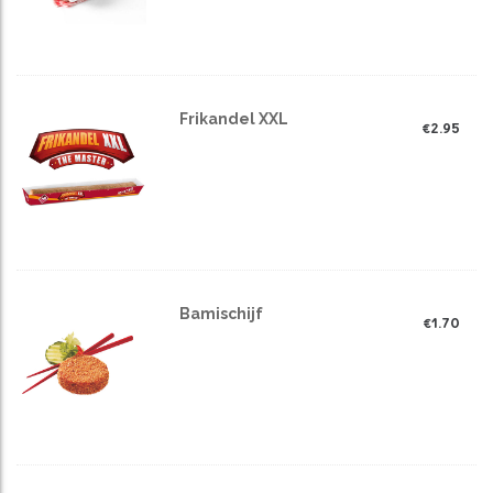
Frikandel XXL
€
2.95
Bamischijf
€
1.70